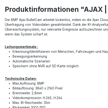
Produktinformationen "AJAX |
Die 8MP Ajax BulletCam arbeitet lückenlos, indem es die Ajax Clo
Übertragung von Videodaten gewährleistet. Dank der KI-Analysefu
Überwachungssystem, nur relevante Ereignisse aufzuzeichnen und 
wenn das System scharf ist.
Leitungsmerkmale :
Erkennung/Identifizieren von Menschen, Fahrzeugen und Hau
Bewegungserkennung
Automatische Szenarien
Speichern ohne NVR auf SD Karte möglich
Technische Daten:
Max.Auflösung: 8MP
Bildauflösung: 3840 x 2160 Pixel
Brennweite: 2,8mm
Videokompression: H.265, H.264
Max. IR-Reichweite: 35m
Blickwinkel: 100°-110°