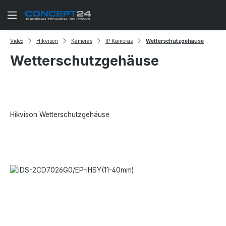
Zum Hauptinhalt springen
Video
Hikvison
Kameras
IP Kameras
Wetterschutzgehäuse
Wetterschutzgehäuse
Hikvison Wetterschutzgehäuse