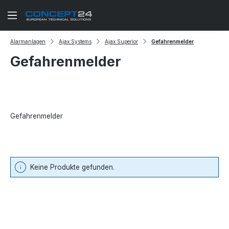
Zum Hauptinhalt springen
Alarmanlagen
Ajax Systems
Ajax Superior
Gefahrenmelder
Gefahrenmelder
Gefahrenmelder
Keine Produkte gefunden.