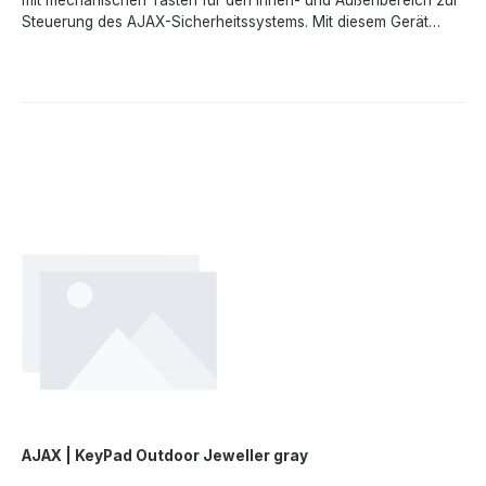
mit mechanischen Tasten für den Innen- und Außenbereich zur
Steuerung des AJAX-Sicherheitssystems. Mit diesem Gerät
kann der Benutzer das System scharf- und unscharfschalten
sowie den Systemzustand einsehen. Das Baseline Keypad
Outdoor ist geschützt gegen Versuche den Paascode zu
erraten. Außerdem kann das KeyPad einen stillen Alarm
auslösen, wenn der Bedrohungscode eingegeben
wird.LeistungsmerkmaleKontaktlose Autorisierung Steuerung mit
Codes Große mechanische Tasten Taktile Markierungen
Schlagfest nach IK08Technische DatenArt- Funk, Touch-
Tastatur Kompatibilität - funktioniert mit Hub2 , Hub2 Plus, Hub
BP, Hub Hybrid, EN54 FireHub, ReX, ReX2 & EN54 ReX Anzahl
der Tasten- 12 Code für Bedrohungen - Ja bis zu 200
Stromversorgung - 2x CR123A Optionale Stromversorgung -
10,5-14 V bis zu 1A Betriebstemperaturbereich - -25°C bis
+60°C zulässige Luftfeuchtigkeit - bis zu 80% Schutzart - IP66,
IK08 Zertifizierung - EN 50131 (Grad 2) Abmessung - 170 x 45 x
31,5mm Gewicht - 258g Farbe - schwarz
AJAX | KeyPad Outdoor Jeweller gray