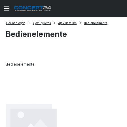
Zum Hauptinhalt springen
Alarmanlagen
Ajax Systems
Ajax Baseline
Bedienelemente
Bedienelemente
Bedienelemente