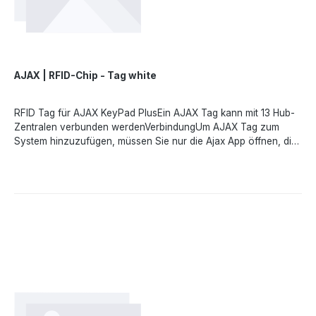
Zugangssysteme der NASA eingesetzt.Angaben gemäß EU-
Verordnung (EU) 2023/988 (GPSR): Ajax Systems Poland sp. z
o.o., Fryderyka Chopina str. 41/2, 20-023 Lublin, Poland,
marketing.dach@ajax.systems, https://ajax.systems
AJAX | RFID-Chip - Tag white
RFID Tag für AJAX KeyPad PlusEin AJAX Tag kann mit 13 Hub-
Zentralen verbunden werdenVerbindungUm AJAX Tag zum
System hinzuzufügen, müssen Sie nur die Ajax App öffnen, die
Einstellungen aufrufen und den Tag an KeyPad Plus
halten.Schneller Zugriff auf das SicherheitssystemUm das
Sicherheitssystem unscharf zu schalten, halten Sie den Tag
einfach gegen die Lesevorrichtung des Keypads. Mit diesem
kopiergeschützten Tag können Sie Sicherheitsmodi ohne
Passwort, Benutzerkonto und Zugang zur Ajax App
verwalten.DatenschutzUm Benutzer schnell und sicher zu
identifizieren, verfügt KeyPad Plus über die DESFire®
Technologie. Es ist die branchenweit beste kontaktlose Lösung
zur Identifizierung des Benutzers per Karte oder
Schlüsselanhänger.DESFire® basiert auf dem internationalen
Standard ISO 14443 und bietet 128-Bit-Verschlüsselung sowie