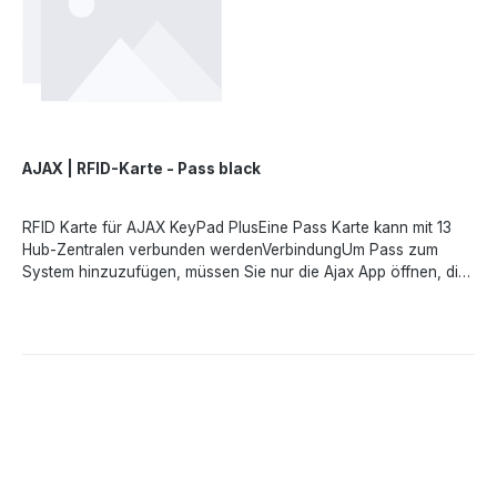
Kopierschutz. Diese Technologie wird auch im Rahmen der
Transportsysteme europäischer Hauptstädte sowie der
Zugangssysteme der NASA eingesetzt.Angaben gemäß EU-
Verordnung (EU) 2023/988 (GPSR): Ajax Systems Poland sp. z
o.o., Fryderyka Chopina str. 41/2, 20-023 Lublin, Poland,
marketing.dach@ajax.systems, https://ajax.systems
AJAX | RFID-Karte - Pass black
RFID Karte für AJAX KeyPad PlusEine Pass Karte kann mit 13
Hub-Zentralen verbunden werdenVerbindungUm Pass zum
System hinzuzufügen, müssen Sie nur die Ajax App öffnen, die
Einstellungen aufrufen und die Karte an KeyPad Plus
halten.Schneller Zugriff auf das SicherheitssystemUm das
Sicherheitssystem unscharf zu schalten, halten Sie den Pass
einfach gegen die Lesevorrichtung des Keypads. Mit dieser
kopiergeschützten Karte können Sie Sicherheitsmodi ohne
Passwort, Benutzerkonto und Zugang zur Ajax App
verwalten.DatenschutzUm Benutzer schnell und sicher zu
identifizieren, verfügt KeyPad Plus über die DESFire®
Technologie. Es ist die branchenweit beste kontaktlose Lösung
zur Identifizierung des Benutzers per Karte oder