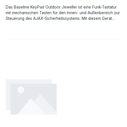
Das Baseline KeyPad Outdoor Jeweller ist eine Funk-Tastatur
mit mechanischen Tasten für den Innen- und Außenbereich zur
Steuerung des AJAX-Sicherheitssystems. Mit diesem Gerät
kann der Benutzer das System scharf- und unscharfschalten
sowie den Systemzustand einsehen. Das Baseline Keypad
Outdoor ist geschützt gegen Versuche den Paascode zu
erraten. Außerdem kann das KeyPad einen stillen Alarm
auslösen, wenn der Bedrohungscode eingegeben
wird.LeistungsmerkmaleKontaktlose Autorisierung Steuerung mit
Codes Große mechanische Tasten Taktile Markierungen
Schlagfest nach IK08Technische DatenArt- Funk, Touch-
Tastatur Kompatibilität - funktioniert mit Hub2 , Hub2 Plus, Hub
BP, Hub Hybrid, EN54 FireHub, ReX, ReX2 & EN54 ReX Anzahl
der Tasten- 12 Code für Bedrohungen - Ja bis zu 200
Stromversorgung - 2x CR123A Optionale Stromversorgung -
10,5-14 V bis zu 1A Betriebstemperaturbereich - -25°C bis
+60°C zulässige Luftfeuchtigkeit - bis zu 80% Schutzart - IP66,
IK08 Zertifizierung - EN 50131 (Grad 2) Abmessung - 170 x 45 x
31,5mm Gewicht - 258g Farbe - grau