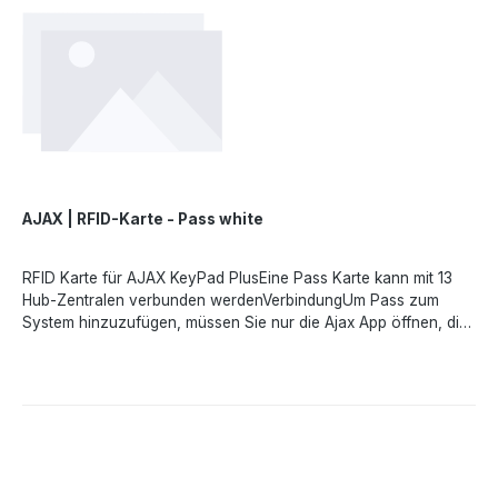
Schlüsselanhänger.DESFire® basiert auf dem internationalen
Standard ISO 14443 und bietet 128-Bit-Verschlüsselung sowie
Kopierschutz. Diese Technologie wird auch im Rahmen der
Transportsysteme europäischer Hauptstädte sowie der
Zugangssysteme der NASA eingesetzt.Angaben gemäß EU-
Verordnung (EU) 2023/988 (GPSR): Ajax Systems Poland sp. z
o.o., Fryderyka Chopina str. 41/2, 20-023 Lublin, Poland,
marketing.dach@ajax.systems, https://ajax.systems
AJAX | RFID-Karte - Pass white
RFID Karte für AJAX KeyPad PlusEine Pass Karte kann mit 13
Hub-Zentralen verbunden werdenVerbindungUm Pass zum
System hinzuzufügen, müssen Sie nur die Ajax App öffnen, die
Einstellungen aufrufen und die Karte an KeyPad Plus
halten.Schneller Zugriff auf das SicherheitssystemUm das
Sicherheitssystem unscharf zu schalten, halten Sie den Pass
einfach gegen die Lesevorrichtung des Keypads. Mit dieser
kopiergeschützten Karte können Sie Sicherheitsmodi ohne
Passwort, Benutzerkonto und Zugang zur Ajax App
verwalten.DatenschutzUm Benutzer schnell und sicher zu