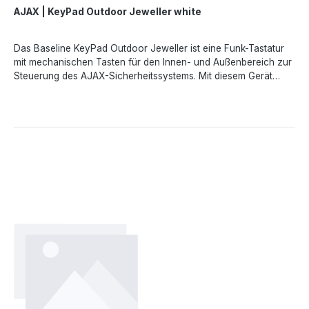
AJAX | KeyPad Outdoor Jeweller white
Das Baseline KeyPad Outdoor Jeweller ist eine Funk-Tastatur
mit mechanischen Tasten für den Innen- und Außenbereich zur
Steuerung des AJAX-Sicherheitssystems. Mit diesem Gerät
kann der Benutzer das System scharf- und unscharfschalten
sowie den Systemzustand einsehen. Das Baseline Keypad
Outdoor ist geschützt gegen Versuche den Paascode zu
erraten. Außerdem kann das KeyPad einen stillen Alarm
auslösen, wenn der Bedrohungscode eingegeben
wird.LeistungsmerkmaleKontaktlose Autorisierung Steuerung mit
Codes Große mechanische Tasten Taktile Markierungen
Schlagfest nach IK08Technische DatenArt- Funk, Touch-
Tastatur Kompatibilität - funktioniert mit Hub2 , Hub2 Plus, Hub
BP, Hub Hybrid, EN54 FireHub, ReX, ReX2 & EN54 ReX Anzahl
der Tasten- 12 Code für Bedrohungen - Ja bis zu 200
Stromversorgung - 2x CR123A Optionale Stromversorgung -
10,5-14 V bis zu 1A Betriebstemperaturbereich - -25°C bis
+60°C zulässige Luftfeuchtigkeit - bis zu 80% Schutzart - IP66,
IK08 Zertifizierung - EN 50131 (Grad 2) Abmessung - 170 x 45 x
31,5mm Gewicht - 258g Farbe - weiß