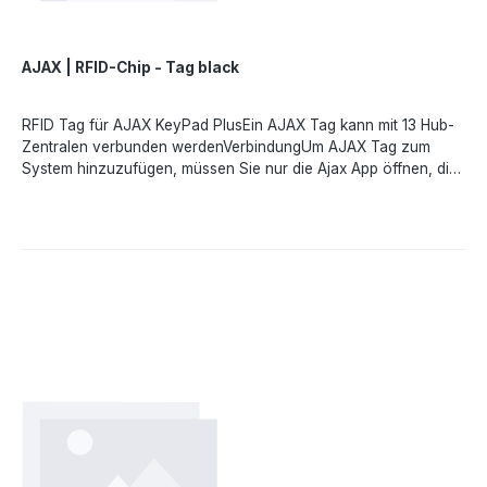
AJAX | RFID-Chip - Tag black
RFID Tag für AJAX KeyPad PlusEin AJAX Tag kann mit 13 Hub-
Zentralen verbunden werdenVerbindungUm AJAX Tag zum
System hinzuzufügen, müssen Sie nur die Ajax App öffnen, die
Einstellungen aufrufen und den Tag an KeyPad Plus
halten.Schneller Zugriff auf das SicherheitssystemUm das
Sicherheitssystem unscharf zu schalten, halten Sie den Tag
einfach gegen die Lesevorrichtung des Keypads. Mit diesem
kopiergeschützten Tag können Sie Sicherheitsmodi ohne
Passwort, Benutzerkonto und Zugang zur Ajax App
verwalten.DatenschutzUm Benutzer schnell und sicher zu
identifizieren, verfügt KeyPad Plus über die DESFire®
Technologie. Es ist die branchenweit beste kontaktlose Lösung
zur Identifizierung des Benutzers per Karte oder
Schlüsselanhänger.DESFire® basiert auf dem internationalen
Standard ISO 14443 und bietet 128-Bit-Verschlüsselung sowie
Kopierschutz. Diese Technologie wird auch im Rahmen der
Transportsysteme europäischer Hauptstädte sowie der