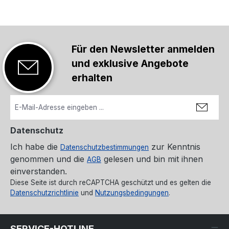
identifizieren, verfügt KeyPad Plus über die DESFire®
Technologie. Es ist die branchenweit beste kontaktlose Lösung
zur Identifizierung des Benutzers per Karte oder
Schlüsselanhänger.DESFire® basiert auf dem internationalen
Standard ISO 14443 und bietet 128-Bit-Verschlüsselung sowie
Für den Newsletter anmelden
Kopierschutz. Diese Technologie wird auch im Rahmen der
und exklusive Angebote
Transportsysteme europäischer Hauptstädte sowie der
Zugangssysteme der NASA eingesetzt.Angaben gemäß EU-
erhalten
Verordnung (EU) 2023/988 (GPSR): Ajax Systems Poland sp. z
o.o., Fryderyka Chopina str. 41/2, 20-023 Lublin, Poland,
marketing.dach@ajax.systems, https://ajax.systems
Datenschutz
Ich habe die
zur Kenntnis
Datenschutzbestimmungen
genommen und die
gelesen und bin mit ihnen
AGB
einverstanden.
Diese Seite ist durch reCAPTCHA geschützt und es gelten die
Datenschutzrichtlinie
und
Nutzungsbedingungen
.
SERVICE-HOTLINE