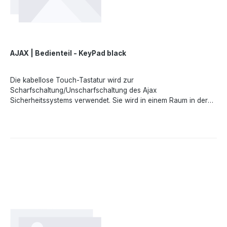
AJAX | Bedienteil - KeyPad black
Die kabellose Touch-Tastatur wird zur
Scharfschaltung/Unscharfschaltung des Ajax
Sicherheitssystems verwendet. Sie wird in einem Raum in der
Nähe der Eingangstür angebracht, um einen schnellen Zugang
zur Tastatur zu ermöglichen. Hohe Funkreichweite und lange
Batteriestandzeit Signalstörungserkennung und hochsichere
Verschlüsselung aller Kommunikationskanäle Erweiterter
SabotageschutzFunktionsprinzipDas Gerät führt
Sicherheitsmodi aus, wenn ein digitaler Code über die Tastatur
eingegeben wird. Die Anzeige informiert über den aktuellen
Sicherheitsstatus, Probleme mit Meldern oder einen Ausfall der
Kommunikation mit dem Hub.EigenschaftenAlarmtaste ist
verfügbar. Sie meldet jeden Versuch, das Passwort zu erraten
und sperrt das Gerät automatisch, wenn die zulässige Anzahl
von Eingaben überschritten wird.Installation und