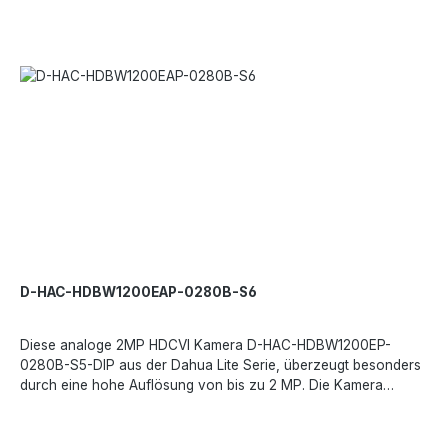
Panoramablick und die 5MP Auflösung machen die Kamera zur
idealen Wahl für große Unternehmen und Orte wie Flughäfen,
Stadien, Parkplätze und
Einkaufszentren.Leistungsmerkmale:360° Panorama Blick4
Signale über 1 KoaxialkabelÜbertragung von großen
EntfernungenSmart IRWDR (120 dB)Starlight
SensorTechnisches Datenblatt-Bildsensor- 1/2.8 CMOSMax.
Auflösung- 5 MPEffektive Pixel- 2592 x 1944Lichtempfindlichkeit
(Farbe)- 0.005 LuxBrennweite- 1.4mmBLC Modus- BLC, HLC,
WDRObjektiv- FixWDR- WDR (120 dB)Analysefunktion-
JaKompressionsverfahren- H.264, H.264+, H.265, H.265+, M-
JPEGSD-Kartensteckplatz- Micro SDIR Reichweite max.- 10
mAudio- JaBetriebstemperatur- -30°C ~
+60°CVersorgungsspannung- 12 VDC
D-HAC-HDBW1200EAP-0280B-S6
Diese analoge 2MP HDCVI Kamera D-HAC-HDBW1200EP-
0280B-S5-DIP aus der Dahua Lite Serie, überzeugt besonders
durch eine hohe Auflösung von bis zu 2 MP. Die Kamera
zeichnet sich durch ein kompaktes Design, einfache Installation
und digitale Gegenlichtkompensation DWDR
aus.Leistungsmerkmale:4 Signale über 1 KoaxialkabelIntelligente