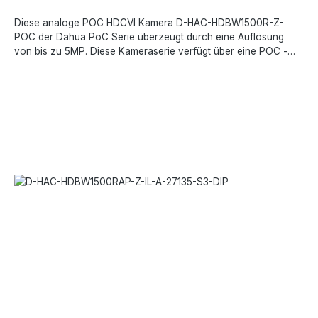
Diese analoge POC HDCVI Kamera D-HAC-HDBW1500R-Z-
POC der Dahua PoC Serie überzeugt durch eine Auflösung
von bis zu 5MP. Diese Kameraserie verfügt über eine POC -
Stromversorgung. DieKamera eignet sich besonders für
Anwendungen, die eine vorhandene koaxialkabel
aufweisen.Technische Daten:Bildsensor- 1/2.7 Zoll 5MP
CMOSMin. Ausleuchtung- 0,02 Lux/F1.3 (Farbe) 0 Lux/F1.3 (IR
ein)Objektiv- 2,7 - 12 mm, motorisiertTag/Nacht- ICRMax. IR-
Reichweite- 30 m,OSD-Menü- MehrsprachigWDR-
DWDRStörunterdrückung- 2D/3DBildfrequenz- 5M@20fps
4M@25fps 1080P@25fpsVideoausgang- CVI/TVI/AHD/CVBS by
one BNC portSchwenken/Neigen/Drehen- Schwenken- 0° -
355°Neigung- Pan- 0° ~ 360°Tilt- 0° ~ 78°Rotation- 0° ~
360°Schutzklasse- IP67, IK10Betriebstemperatur- -30 °C - +60
°CNetzteil- POC / DC 12 V+ 25%, Max. 12 W