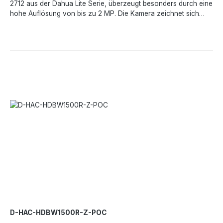
2712 aus der Dahua Lite Serie, überzeugt besonders durch eine
hohe Auflösung von bis zu 2 MP. Die Kamera zeichnet sich
durch ein kompaktes Design, einfache Installation und die
Starlight-Technologie aus. Die Dome Kamera hat ein
motorisiertes Objektiv von 2,7 - 12 mm und verfügt über ein
eingebautes Mikrofon.Leistungsmerkmale:4 Signale über 1
KoaxialkabelVerbesserte ÜbertragungsreichweiteStarlight
Technologiemax. 30 fps bei 1080PSmart IR-
BeleuchtungstechnologieTechnische Daten:Bildsensor- 1/2,8
CMOSMax. Auflösung- 2 MPMin. Ausleuchtung- 0,002
Lux/F1,5, 30 IRE, 0 Lux IR einObjektiv- 2,7 - 12 mm,
Motorisiertes Vario-FokusFOV- H- 33°-102° D- 38°-123° V-
19°-53°Tag/Nacht- ICRMax. IR-Reichweite- 60 m (196,90 ft),
Smart IRWDR- 130 dBBildfrequenz- 30 BpS bei 1080p, 30/60
BpS bei 720pVideoausgang- HD/SD
umschaltbarSchwenken/Neigen/Drehen- Schwenken- 0° -
355°Neigung- 0° - 80° Drehung- 0° - 355°Schutzklasse- IP67,
IK10Betriebstemperatur- -30°C bis +60 °CNetzteil- DC 12 V +
25%, Max. 8 WAbmessungen- 126 x 126 x 100 mm
D-HAC-HDBW1500R-Z-POC