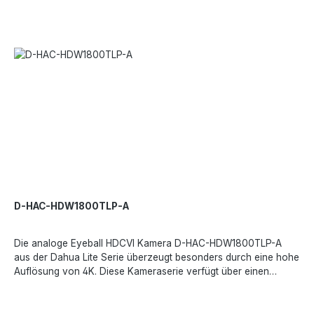
MikrofonTechnische Daten:Bildsensor- 1/2,7 Zoll
CMOSAuflösung- 5MP (2880 x 1620)Min. Ausleuchtung- 0,005
Lux/F1,6, 30IRE, 0 Lux IR einObjektiv- 2,7 - 12 mm,
motorisiertTag/Nacht- ICRMax. IR-Reichweite- 60 m,OSD-
Menü- MehrsprachigWDR- DWDR / BLC / HLC /
DDRBildfrequenz- Max. 25 fps@5MP (16-9
Videoausgabe)Videoausgang- CVI/TVI/AHD/CVBS by one BNC
portSchwenken/Neigen/Drehen- Schwenken- 0° ~
360°Neigung- 0° ~ 78°Drehung- 0° ~ 360°Schutzklasse-
IP67Betriebstemperatur- -30 °C - +60 °CNetzteil- PoC (nur
CVI)/12V±30% DCAbmessung- 135 x 109 mmGewicht- 0,52kg
D-HAC-HDW1800TLP-A
Die analoge Eyeball HDCVI Kamera D-HAC-HDW1800TLP-A
aus der Dahua Lite Serie überzeugt besonders durch eine hohe
Auflösung von 4K. Diese Kameraserie verfügt über einen
Hochleistungsbildsensor und eine echte
Gegenlichtkompensation WDR bis 120 dB. Diese Kamera eignet
sich für verschiedenste Anwendungen und hat die folgenden