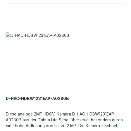
IR-BeleuchtungSchutzklasse- IP67Erweiterte 3DNRTechnische
Daten:Bildsensor- 1/2,7 Zoll CMOSMax. Auflösung- 2 MPMin.
Ausleuchtung- 0,001 Lux/F2,0, 30 IRE, 0 Lux IR einObjektiv-
2,8mmTag/Nacht- ICRMax. IR-Reichweite- 40mWDR-
DWDRStörunterdrückung- 3D-NRBildfrequenz- 30 BpS bei
1080p, 30/60 BpS bei 720pSchwenken/Neigen/Drehen-
Schwenken- 0° - 355° Neigung- 0° - 80° Drehung- 0° -
355°Schutzklasse- IP67, IK10Betriebstemperatur- -40 °C - +60
°CNetzteil- DC 12 V + 30%, Max. 2,8 WGewicht- 0,44
kgAbmessung- 112 x 891 mm
D-HAC-HDBW1231EAP-A0280B
Diese analoge 2MP HDCVI Kamera D-HAC-HDBW1231EAP-
A0280B aus der Dahua Lite Serie, überzeugt besonders durch
eine hohe Auflösung von bis zu 2 MP. Die Kamera zeichnet