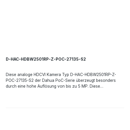
IR-Reichweite- 30 m, Smart IROSD-Menü- MehrsprachigWDR-
120 dBStörunterdrückung- 2D/3DBildfrequenz- 25 BpS bei 5
MP, 30 BpS bei 1080p, 30 BpS bei 720pVideoausgang- HD/SD-
DoppelausgangSchwenken/Neigen/Drehen- Schwenken- 0° -
355°Neigung- 0° - 75° Drehung- 0° - 355°Schutzklasse- IP67,
IK10Betriebstemperatur- -30 °C - +60 °CNetzteil- DC 12 V, Max.
7,5 WDP- 24V möglich
D-HAC-HDBW2501RP-Z-POC-27135-S2
Diese analoge HDCVI Kamera Typ D-HAC-HDBW2501RP-Z-
POC-27135-S2 der Dahua PoC-Serie überzeugt besonders
durch eine hohe Auflösung von bis zu 5 MP. Diese
Kameraserie verfügt über einen Hochleistungsbildsensor und
eine echte Gegenlichtkompensation WDR bis 120 dB und eignet
sich für verschiedenste Anwendungen. Dank des Motorzoom
Objektives von 2,7 - 13,5 mm ist diese Kamera sehr universell
einsetzbar.Leistungsmerkmale:PoCStarlight-Technologie120 dB
True WDR, 3D NRmax. IR-Länge 30 m, Smart IR4 Signale über 1
KoaxialkabelTechnische Daten:Bildsensor- 1/2,7 CMOSMax.