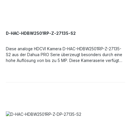
D-HAC-HDBW2501RP-Z-27135-S2
Diese analoge HDCVI Kamera D-HAC-HDBW2501RP-Z-27135-
S2 aus der Dahua PRO Serie überzeugt besonders durch eine
hohe Auflösung von bis zu 5 MP. Diese Kameraserie verfügt
über einen Hochleistungsbildsensor und eine echte
Gegenlichtkompensation WDR bis 120 dB und eignet sich für
verschiedenste Anwendungen. Dank des Motorzoom
Objektives von 2,7 - 13,5 mm ist diese Kamera sehr universell
einsetzbar.Leistungsmerkmale:Starlight-Technologie120dB True
WDRSmart IR4 Signale über 1 KoaxialkabelTechnische
Daten:Bildsensor- 1/2,7 CMOSMax. Auflösung- 5 MPMin.
Ausleuchtung- 0,001 Lux/F1.6 30 IRE, 0 Lux IR einObjektiv- 2,7 -
13,5 mm, motorisiertSichtfeld- H-31,4°-113° V- 17,6°-58°D-
36°-138°Tag/Nacht- ICRMax. IR-Reichweite- 30 m, Smart
IROSD-Menü- MehrsprachigWDR-120 dBStörunterdrückung-
2D/3DBildfrequenz- 25 BpS bei 5 MPSchutzklasse- IP67,