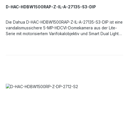
D-HAC-HDBW1500RAP-Z-IL-A-27135-S3-DIP
Die Dahua D-HAC-HDBW1500RAP-Z-IL-A-27135-S3-DIP ist eine
vandalismussichere 5-MP-HDCVI-Domekamera aus der Lite-
Serie mit motorisiertem Varifokalobjektiv und Smart Dual Light
Technologie. Sie liefert detailreiche Bilder bei Tag und Nacht
und schaltet bei erkannter Bewegung automatisch zwischen IR-
und Weißlicht um. Dank integriertem Mikrofon, robuster
Bauweise und flexibler Videoausgabe eignet sich die Kamera
ideal für kostenbewusste Videoüberwachungslösungen im
Innen- und Außenbereich.Leistungsmerkmale:5 MP HDCVI
Domekamera mit 16-9 VideoausgabeMotorisiertes
Varifokalobjektiv 2,7–13,5 mmSmart Dual Light mit IR- und
Weißlicht bis 80 mIntegriertes Mikrofon für Audioübertragung
über KoaxUmschaltbar zwischen CVI / TVI / AHD /
CVBSRobustes Metallgehäuse mit IP67 und IK10Technische
Daten:Bildsensor- 5 MP CMOSAuflösung- 2880 × 1620
PixelBildrate- bis zu 25 fps bei 5 MPMinimale Beleuchtung- 0,01
Lux Farbe, 0,001 Lux S/W, 0 Lux mit BeleuchtungObjektiv-
motorisiertes VarifokalobjektivBrennweite- 2,7–13,5 mmBlende-
F1.6Sichtwinkel- horizontal 111,8°–32,7°, vertikal 58,3°–