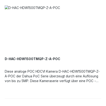
Auflösung- 5MP (2880 x 1620)Min. Ausleuchtung- 0,001
Lux/F1,6, 30IRE, 0 Lux IR einObjektiv- 2,7 - 13,5 mm,
motorisiertFOV- H-31,4°-113° V-17,6°-58° D-16°-138°Tag/Nacht-
ICRMax. IR-Reichweite- 30 m, Smart IROSD-Menü-
MehrsprachigWDR-120 dBStörunterdrückung- 3D
NRBildfrequenz- 25 BpS bei 5 MP, 30 BpS bei 1080p, 30 BpS
bei 720pSchwenken/Neigen/Drehen- Schwenken- 0° -
355°Neigung- 0° - 75° Drehung- 0° - 355°Betriebstemperatur-
-30 °C - +60 °CIP67, IK10, PoC (nur CVI)/12 V±30% DC
D-HAC-HDW1500TMQP-Z-A-POC
Diese analoge POC HDCVI Kamera D-HAC-HDW1500TMQP-Z-
A-POC der Dahua PoC Serie überzeugt durch eine Auflösung
von bis zu 5MP. Diese Kameraserie verfügt über eine POC -
Stromversorgung. Die Kamera eignet sich besonders für
Anwendungen, die eine vorhandene Koaxialkabel
aufweisen.Leistungsmerkmale:2,7 mm– 12 mm motorisiertes
ObjektivStarlight-TechnologieIP67, PoC (nur CVI)/12V±30%
DCCVI/CVBS/AHD/TVI umschaltbareingebautes