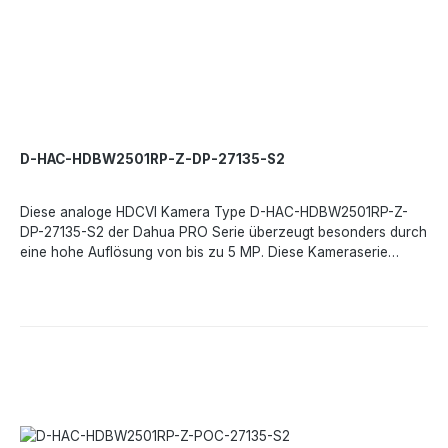
IK10Betriebstemperatur- -30°C bis +60°CNetzteil- DC 12 V, Max.
6,6 WAbmessungen- 122 x 122 x 88,9 mmGewicht- 0,47 kg
D-HAC-HDBW2501RP-Z-DP-27135-S2
Diese analoge HDCVI Kamera Type D-HAC-HDBW2501RP-Z-
DP-27135-S2 der Dahua PRO Serie überzeugt besonders durch
eine hohe Auflösung von bis zu 5 MP. Diese Kameraserie
verfügt über einen Hochleistungsbildsensor und eine echte
Gegenlichtkompensation WDR bis 120 dB und eignet sich für
verschiedenste Anwendungen. Dank des Motorzoom
Objektives von 2,7 - 13,5 mm ist diese Kamera sehr universell
einsetzbar.Leistungsmerkmale:Starlight-Technologie120dB True
WDRSmart IR4 Signale über 1 KoaxialkabelTechnische
Daten:Bildsensor- 1/2,8 Zoll CMOSMax. Auflösung- 5 MPMin.
Ausleuchtung- 0,01 Lux/F1.3 (Farbe) 0 Lux/F1.3 (IR ein)Objektiv-
2,7 - 13,5 mm, motorisiertFOV-H- 98° - 26°Tag/Nacht- ICRMax.