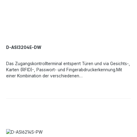
D-ASI3204E-DW
Das Zugangskontrollterminal entsperrt Türen und via Gesichts-,
Karten (RFID)-, Passwort- und Fingerabdruckerkennung.Mit
einer Kombination der verschiedenen
Identifikationsmöglichkeiten kann eine Mehrfaktorautorisierung
für den Zutritt realisiert werden.Das System kann auch als
Interkom System genutzt werden und mit einem VTH-Monitor
kombiniert und in ein Videoüberwachungssystem eingebunden
werden.Zutrittsrecht kann außerdem über einen Zeitraum und
über einen individuell erstellten QR-Code realisiert werden
(SmartPSS Lite wird benötigt).Leistungsmerkmale:Zutritt via
Gesichtserkennung, RFID-Code, Passwort und Fingerabdruck
Mehrfaktorautorisierung auch durch Kombinationen der