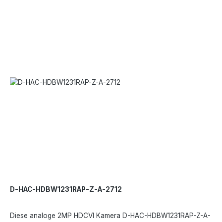
sich durch ein kompaktes Design, einfache Installation und die
Starlight-Technologie aus. Die Dome Kamera hat ein fixes
Objektiv von 2,8 mm und verfügt über ein eingebautes
Mikrofon.Leistungsmerkmale:4 Signale über 1
KoaxialkabelVerbesserte ÜbertragungsreichweiteStarlight
Technologiemax. 30 fps bei 1080PEingebautes
MikrofonTechnische Daten:Bildsensor- 1/2,8 CMOSMax.
Auflösung- 2 MPMin. Ausleuchtung- 0,002 Lux/F1,6, 30 IRE, 0
Lux IR einObjektiv- 2,8 mmFOV- H- 107° D- 127° V-
56°Tag/Nacht- ICRMax. IR-Reichweite- 40 m, Smart IRWDR-
130 dBBildfrequenz- 30 BpS bei 1080pVideoausgang- HD/SD
umschaltbarSchwenken/Neigen/Drehen- Schwenken- 0° -
355°Neigung- 0° - 80° Drehung- 0° - 355°Schutzklasse- IP67,
IK10Betriebstemperatur- -40°C bis +60 °CNetzteil- DC 12 V +
30%, Max. 3,07 WAbmessungen- 112 x 112 x 89,1 mm
D-HAC-HDBW1231RAP-Z-A-2712
Diese analoge 2MP HDCVI Kamera D-HAC-HDBW1231RAP-Z-A-