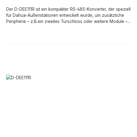
-10 °C bis +60 °CGehäuse / Montage- ABS, 35 mm-DIN-
Der D-DEE111R ist ein kompakter RS-485-Konverter, der speziell
RailAbmessungen / Gewicht- ≈ 58 × 51 × 25 mm / ≈ 60 g
für Dahua-Außenstationen entwickelt wurde, um zusätzliche
Peripherie – z.B.ein zweites Türschloss oder weitere Module –
anzubinden.Durch seine stromsparende 12 V-Versorgung (≤ 1
W) und die einfache Hutschienen-Montage integriert sich das
Modul nahtlos in bestehende Anlagen und sichert eine
störungsfreie, differenzielle Kommunikation gemäß RS-485-
Standard.Leistungsmerkmale:Zweite-Tür-Ansteuerung-
Realisiert per RS-485-Bus den Anschluss und die Steuerung
eines weiteren elektronischen Schlosses oder anderer
Intercom-PeripherieRelais-Ausgang (NO/NC) mit Tür-Status-
Rückmeldung und Exit-Taster-Eingang für flexible
ZutrittssteuerungPlug-&-Play-Integration in Dahua Außen-
bzw.Türstationen über RS-485-Schraubklemmen kein
zusätzliches Programmieren erforderlichLED-Statusanzeigen
für Betrieb, Kommunikation und Türzustand erleichtern
Inbetriebnahme und WartungUltrakompaktes
Hutschienengehäuse (58 × 51 × 25 mm) aus robustem ABS-
Kunststoff für saubere Verteilung im SchaltschrankTechnische
Daten:Versorgung- 12 V DC (±10 %), max.500
mALeistungsaufnahme- ≤ 1 WSchnittstelle- RS-485 2-Draht,