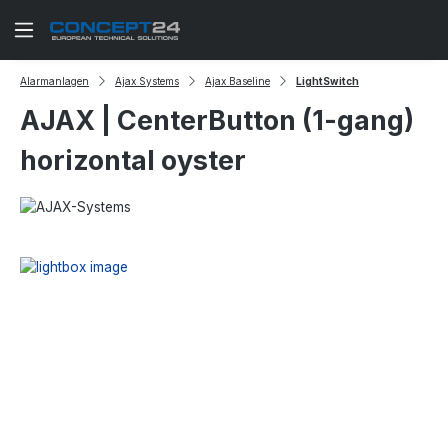
Zum Hauptinhalt springen
Alarmanlagen
Ajax Systems
Ajax Baseline
LightSwitch
AJAX | CenterButton (1-gang)
horizontal oyster