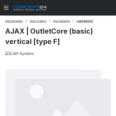
Zum Hauptinhalt springen
Alarmanlagen
Ajax Systems
Ajax Baseline
LightSwitch
AJAX | OutletCore (basic)
vertical [type F]