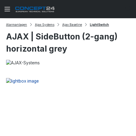
Zum Hauptinhalt springen
Alarmanlagen
Ajax Systems
Ajax Baseline
LightSwitch
AJAX | SideButton (2-gang)
horizontal grey