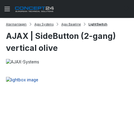
Zum Hauptinhalt springen
Alarmanlagen
Ajax Systems
Ajax Baseline
LightSwitch
AJAX | SideButton (2-gang)
vertical olive