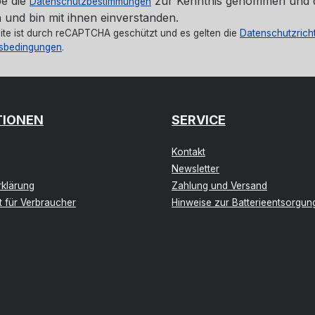
be die
zur Kenntnis genommen und 
Datenschutzbestimmungen
 und bin mit ihnen einverstanden.
ite ist durch reCAPTCHA geschützt und es gelten die
Datenschutzricht
sbedingungen
.
TIONEN
SERVICE
Kontakt
Newsletter
klärung
Zahlung und Versand
t für Verbraucher
Hinweise zur Batterieentsorgun