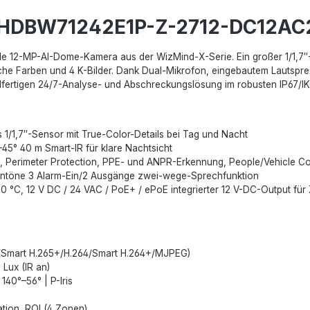
C-HDBW71242E1P-Z-2712-DC12AC
2-MP-AI-Dome-Kamera aus der WizMind-X-Serie. Ein großer 1/1,7″-Sta
eiche Farben und 4 K-Bilder. Dank Dual-Mikrofon, eingebautem Laut­spr
elfertigen 24/7-Analyse- und Abschreckungs­lösung im robusten IP67/
1/1,7″-Sensor mit True-Color-Details bei Tag und Nacht
–45° 40 m Smart-IR für klare Nachtsicht
on, Perimeter Protection, PPE- und ANPR-Erkennung, People/Vehicle C
nentöne 3 Alarm-Ein/2 Ausgänge zwei-wege-Sprechfunktion
0 °C, 12 V DC / 24 VAC / PoE+ / ePoE integrierter 12 V-DC-Output für
5/Smart H.265+/H.264/Smart H.264+/MJPEG)
Lux (IR an)
 140°–56° | P-Iris
tion, ROI (4 Zonen)