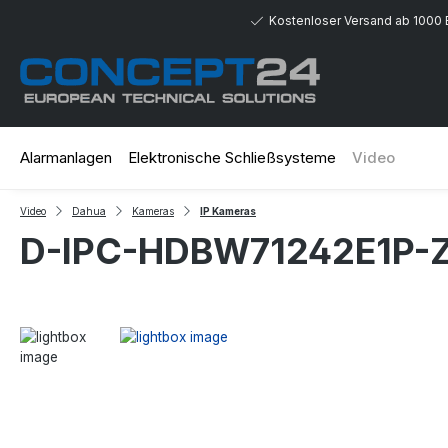
 Hauptinhalt springen
Zur Suche springen
Zur Hauptnavigation springen
Kostenloser Versand ab 1000 
Alarmanlagen
Elektronische Schließsysteme
Video
Video
Dahua
Kameras
IP Kameras
D-IPC-HDBW71242E1P-