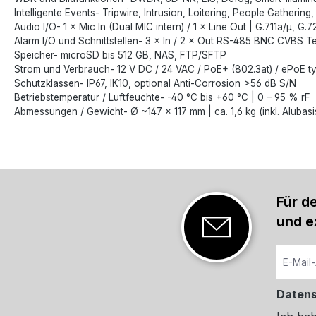
Intelligente Events- Tripwire, Intrusion, Loitering, People Gather
Audio I/O- 1 × Mic In (Dual MIC intern) / 1 × Line Out | G.711a/µ, G
Alarm I/O und Schnittstellen- 3 × In / 2 × Out RS-485 BNC CVBS Te
Speicher- microSD bis 512 GB, NAS, FTP/SFTP
Strom und Verbrauch- 12 V DC / 24 VAC / PoE+ (802.3at) / ePoE typ
Schutzklassen- IP67, IK10, optional Anti-Corrosion >56 dB S/N
Betriebstemperatur / Luftfeuchte- -40 °C bis +60 °C | 0 – 95 % rF
Abmessungen / Gewicht- Ø ~147 × 117 mm | ca. 1,6 kg (inkl. Alubasi
Für d
und e
Daten