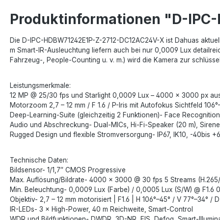
Produktinformationen "D-IP
Die D-IPC-HDBW71242E1P-Z-2712-DC12AC24V-X ist Dahuas aktuelle 1
m Smart-IR-Aus­leuchtung liefern auch bei nur 0,0009 Lux detail­r
Fahrzeug-, People-Counting u. v. m.) wird die Kamera zur schlüss
Leistungsmerkmale:
12 MP @ 25/30 fps und Starlight 0,0009 Lux – 4000 × 3000 px aus 
Motorzoom 2,7 – 12 mm / F 1.6 / P-Iris mit Autofokus Sichtfeld 106°
Deep-Learning-Suite (gleichzeitig 2 Funktionen)- Face Recogniti
Audio und Abschreckung- Dual-MICs, Hi-Fi-Speaker (20 m), Sire
Rugged Design und flexible Stromversorgung- IP67, IK10, -40bis +6
Technische Daten:
Bildsensor- 1/1,7″ CMOS Progressive
Max. Auflösung/Bildrate- 4000 × 3000 @ 30 fps 5 Streams (H.26
Min. Beleuchtung- 0,0009 Lux (Farbe) / 0,0005 Lux (S/W) @ F1.6 0 
Objektiv- 2,7 – 12 mm motorisiert | F1.6 | H 106°–45° / V 77°–34° / D
IR-LEDs- 3 × High-Power, 40 m Reichweite, Smart-Control
WDR und Bildfunktionen- DWDR, 3D-NR, EIS, Defog, Smart-Illumina