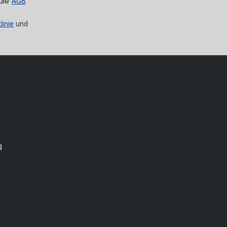
die
AGB
linie
und
g