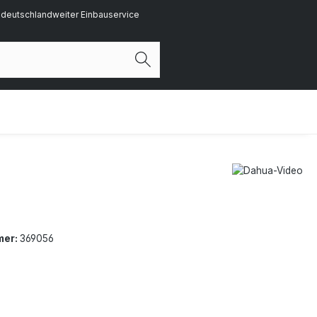
deutschlandweiter Einbauservice
mer:
369056