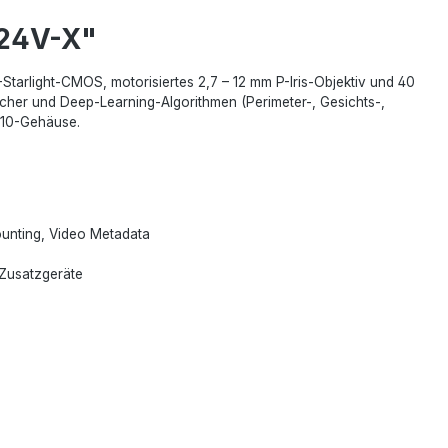
24V-X"
rlight-CMOS, motor­isiertes 2,7 – 12 mm P-Iris-Objektiv und 40
echer und Deep-Learning-Algorithmen (Perimeter-, Gesichts-,
IK10-Gehäuse.
ounting, Video Metadata
 Zusatzgeräte