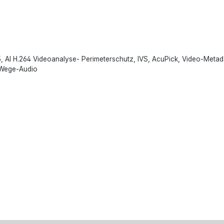
5, AI H.264 Videoanalyse- Perimeterschutz, IVS, AcuPick, Video-Met
i-Wege-Audio