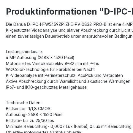
Produktinformationen "D-IP
Die Dahua D-IPC-HFW5459ZP-ZHE-PV-0832-PRO-B ist eine 4-MP Bul
KI-gestützter Videoanalyse und aktiver Abschreckung durch Licht 
einen zuverlässigen Dauerbetrieb unter anspruchsvollen Bedingun
Leistungsmerkmale:
4 MP Auflösung (2688 × 1520 Pixel)
Motorisiertes Varifokalobjektiv 8–32 mm mit P-Iris
WizColor-Technologie für Farbbilder bei Nacht
KI-Videoanalyse mit Perimeterschutz, AcuPick und Metadaten
Aktive Abschreckung durch Warmlicht und akustische Warnungen
IP67- und IK10-geschütztes Metallgehäuse
Technische Daten:
Bildsensor- 1/1,8 CMOS
Auflösung- 2688 × 1520 Pixel
Bildrate- bis zu 25/30 fps
Minimale Beleuchtung- 0,0007 Lux (Farbe), 0 Lux mit Beleuchtung
Objektiv- motorisiertes Varifokalobjektiv