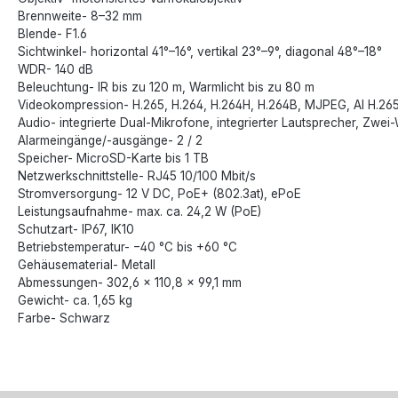
Brennweite- 8–32 mm
Blende- F1.6
Sichtwinkel- horizontal 41°–16°, vertikal 23°–9°, diagonal 48°–18°
WDR- 140 dB
Beleuchtung- IR bis zu 120 m, Warmlicht bis zu 80 m
Videokompression- H.265, H.264, H.264H, H.264B, MJPEG, AI H.26
Audio- integrierte Dual-Mikrofone, integrierter Lautsprecher, Zwe
Alarmeingänge/-ausgänge- 2 / 2
Speicher- MicroSD-Karte bis 1 TB
Netzwerkschnittstelle- RJ45 10/100 Mbit/s
Stromversorgung- 12 V DC, PoE+ (802.3at), ePoE
Leistungsaufnahme- max. ca. 24,2 W (PoE)
Schutzart- IP67, IK10
Betriebstemperatur- −40 °C bis +60 °C
Gehäusematerial- Metall
Abmessungen- 302,6 × 110,8 × 99,1 mm
Gewicht- ca. 1,65 kg
Farbe- Schwarz