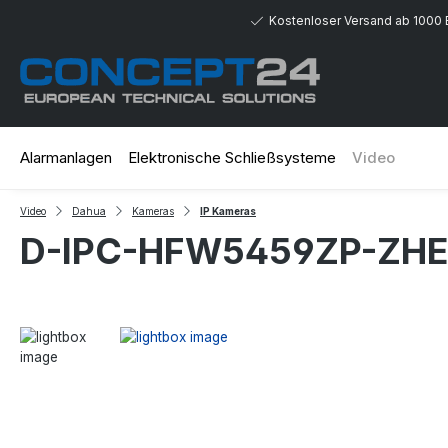
 Hauptinhalt springen
Zur Suche springen
Zur Hauptnavigation springen
Kostenloser Versand ab 1000 
Alarmanlagen
Elektronische Schließsysteme
Video
Video
Dahua
Kameras
IP Kameras
D-IPC-HFW5459ZP-ZHE