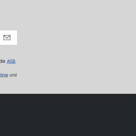
die
AGB
linie
und