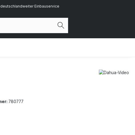
deutschlandweiter Einbauservice
mer:
780777