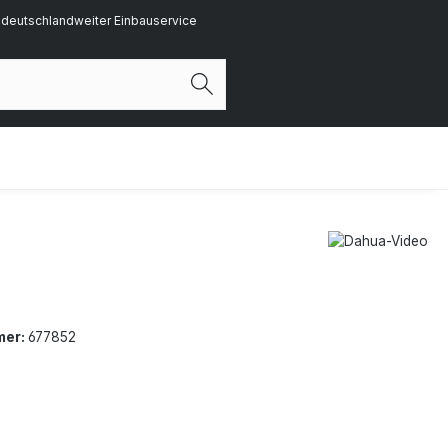
deutschlandweiter Einbauservice
mer:
677852