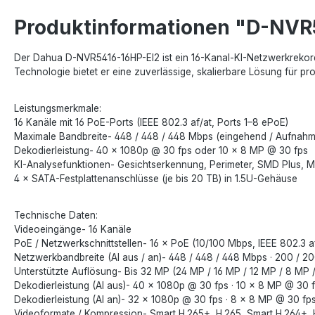
Produktinformationen "D-NVR
Der Dahua D-NVR5416-16HP-EI2 ist ein 16-Kanal-KI-Netzwerkrekord
Technologie bietet er eine zuverlässige, skalierbare Lösung für 
Leistungsmerkmale:
16 Kanäle mit 16 PoE-Ports (IEEE 802.3 af/at, Ports 1–8 ePoE)
Maximale Bandbreite- 448 / 448 / 448 Mbps (eingehend / Aufnah
Dekodierleistung- 40 × 1080p @ 30 fps oder 10 × 8 MP @ 30 fps
KI-Analysefunktionen- Gesichtserkennung, Perimeter, SMD Plus, M
4 × SATA-Festplattenanschlüsse (je bis 20 TB) in 1.5U-Gehäuse
Technische Daten:
Videoeingänge- 16 Kanäle
PoE / Netzwerkschnittstellen- 16 × PoE (10/100 Mbps, IEEE 802.3 a
Netzwerkbandbreite (AI aus / an)- 448 / 448 / 448 Mbps · 200 / 2
Unterstützte Auflösung- Bis 32 MP (24 MP / 16 MP / 12 MP / 8 MP /
Dekodierleistung (AI aus)- 40 × 1080p @ 30 fps · 10 × 8 MP @ 30 
Dekodierleistung (AI an)- 32 × 1080p @ 30 fps · 8 × 8 MP @ 30 fp
Videoformate / Kompression- Smart H.265+, H.265, Smart H.264+,