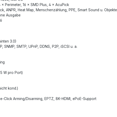
 × Perimeter, 16 × SMD Plus, 4 × AcuPick
Pick, ANPR, Heat Map, Menschenzählung, PPE, Smart Sound u. Objekt
gene Ausgabe
26
inten 3.0)
P, SNMP, SMTP, UPnP, DDNS, P2P, iSCSI u. a.
ing
5 W pro Port)
icht kond.)
One-Click Arming/Disarming, EPTZ, 8K-HDMI, ePoE-Support