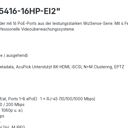
5416-16HP-EI2"
er mit 16 PoE-Ports aus der leistungsstarken WizSense-Serie. Mit 4
professionelle Videoüberwachungssysteme.
me / ausgehend)
etadata, AcuPick Unterstützt 8K-HDMI, iSCSI, N+M Clustering, EPTZ
f/at, Ports 1–8 ePoE) · 1 × RJ-45 (10/100/1000 Mbps)
00 / 200 Mbps
 1080p u. a.)
fps
s
 H.264, MJPEG