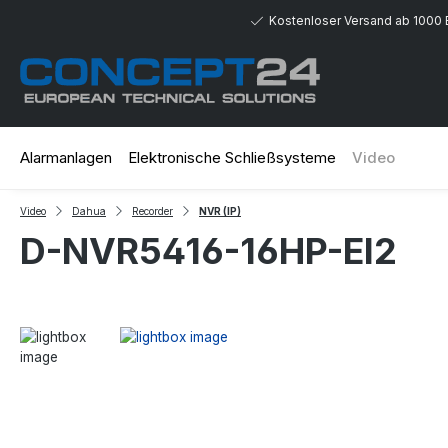
 Hauptinhalt springen
Zur Suche springen
Zur Hauptnavigation springen
Kostenloser Versand ab 1000 
Alarmanlagen
Elektronische Schließsysteme
Video
Video
Dahua
Recorder
NVR (IP)
D-NVR5416-16HP-EI2