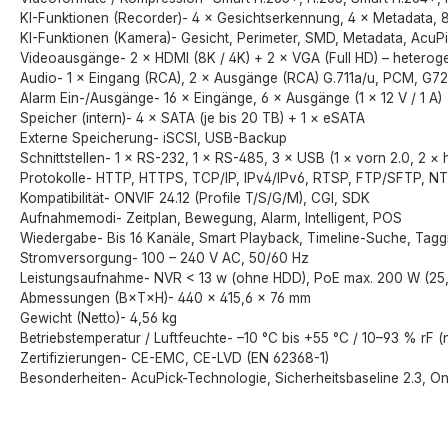
KI-Funktionen (Recorder)- 4 × Gesichtserkennung, 4 × Metadata, 8
KI-Funktionen (Kamera)- Gesicht, Perimeter, SMD, Metadata, Acu
Videoausgänge- 2 × HDMI (8K / 4K) + 2 × VGA (Full HD) – hetero
Audio- 1 × Eingang (RCA), 2 × Ausgänge (RCA) G.711a/u, PCM, G7
Alarm Ein-/Ausgänge- 16 × Eingänge, 6 × Ausgänge (1 × 12 V / 1 A)
Speicher (intern)- 4 × SATA (je bis 20 TB) + 1 × eSATA
Externe Speicherung- iSCSI, USB-Backup
Schnittstellen- 1 × RS-232, 1 × RS-485, 3 × USB (1 × vorn 2.0, 2 × h
Protokolle- HTTP, HTTPS, TCP/IP, IPv4/IPv6, RTSP, FTP/SFTP, NT
Kompatibilität- ONVIF 24.12 (Profile T/S/G/M), CGI, SDK
Aufnahmemodi- Zeitplan, Bewegung, Alarm, Intelligent, POS
Wiedergabe- Bis 16 Kanäle, Smart Playback, Timeline-Suche, Tagg
Stromversorgung- 100 – 240 V AC, 50/60 Hz
Leistungsaufnahme- NVR < 13 w (ohne HDD), PoE max. 200 W (25,
Abmessungen (B×T×H)- 440 × 415,6 × 76 mm
Gewicht (Netto)- 4,56 kg
Betriebstemperatur / Luftfeuchte- –10 °C bis +55 °C / 10–93 % rF (n
Zertifizierungen- CE-EMC, CE-LVD (EN 62368-1)
Besonderheiten- AcuPick-Technologie, Sicherheitsbaseline 2.3, 