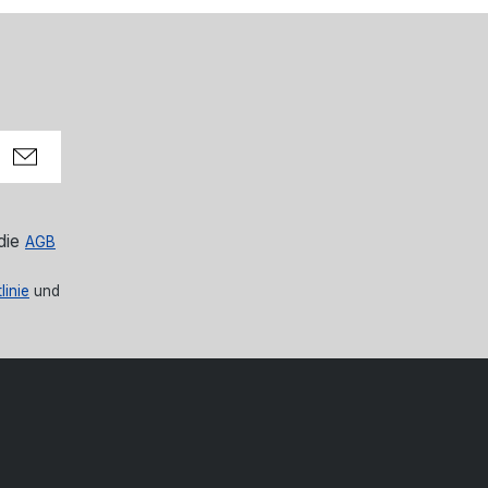
die
AGB
linie
und