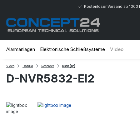
 Hauptinhalt springen
Zur Suche springen
Zur Hauptnavigation springen
Kostenloser Versand ab 1000 
Alarmanlagen
Elektronische Schließsysteme
Video
Video
Dahua
Recorder
NVR (IP)
D-NVR5832-EI2