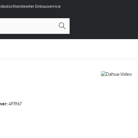
deutschlandweiter Einbauservice
mer:
491967