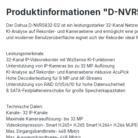
Produktinformationen "D-NVR
Der Dahua D-NVR5832-EI2 ist ein leistungsstarker 32-Kanal Netzwe
KI-Analyse auf Rekorder- und Kameraebene und ermöglicht eine 
und moderner Benutzeroberfläche eignet sich der Rekorder ideal für
Leistungsmerkmale:
32-Kanal IP-Videorekorder mit WizSense KI-Funktionen
Unterstützung von IP-Kameras bis zu 32 MP Auflösung
KI-Analyse auf Rekorder- und Kameraebene inklusive AcuPick
Hohe Decodierleistung für 8 MP und 4K-Streams
Unterstützung von RAID 0/1/5/6/10 für hohe Datensicherheit
8 SATA-Festplatteneinschübe für große Speicherkapazitäten
Technische Daten:
Kanäle- 32 IP-Kanäle
Maximale Kameraauflösung- bis 32 MP
Videokompression- Smart H.265+ H.265 Smart H.264+ H.264 MJP
Max. Eingangsbandbreite- 448 Mbit/s
Max. Ausgangsbandbreite- 448 Mbit/s