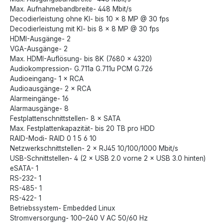
Max. Aufnahmebandbreite- 448 Mbit/s
Decodierleistung ohne KI- bis 10 × 8 MP @ 30 fps
Decodierleistung mit KI- bis 8 × 8 MP @ 30 fps
HDMI-Ausgänge- 2
VGA-Ausgänge- 2
Max. HDMI-Auflösung- bis 8K (7680 × 4320)
Audiokompression- G.711a G.711u PCM G.726
Audioeingang- 1 × RCA
Audioausgänge- 2 × RCA
Alarmeingänge- 16
Alarmausgänge- 8
Festplattenschnittstellen- 8 × SATA
Max. Festplattenkapazität- bis 20 TB pro HDD
RAID-Modi- RAID 0 1 5 6 10
Netzwerkschnittstellen- 2 × RJ45 10/100/1000 Mbit/s
USB-Schnittstellen- 4 (2 × USB 2.0 vorne 2 × USB 3.0 hinten)
eSATA- 1
RS-232- 1
RS-485- 1
RS-422- 1
Betriebssystem- Embedded Linux
Stromversorgung- 100–240 V AC 50/60 Hz