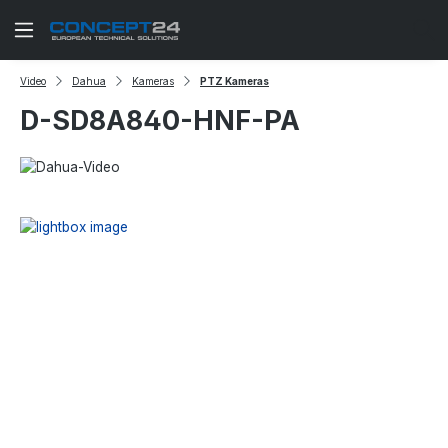
Zum Hauptinhalt springen
Video
Dahua
Kameras
PTZ Kameras
D-SD8A840-HNF-PA