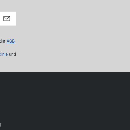
die
AGB
linie
und
g