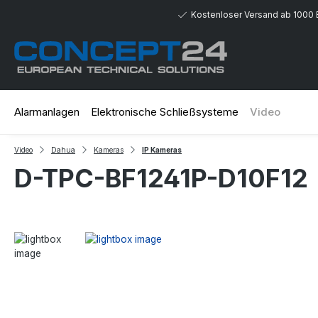
 Hauptinhalt springen
Zur Suche springen
Zur Hauptnavigation springen
Kostenloser Versand ab 1000 
Alarmanlagen
Elektronische Schließsysteme
Video
Video
Dahua
Kameras
IP Kameras
D-TPC-BF1241P-D10F12