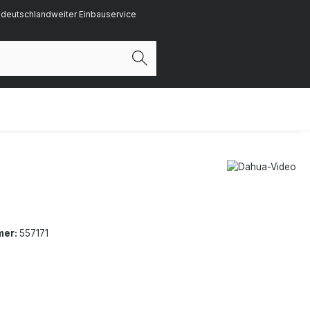
deutschlandweiter Einbauservice
mer:
557171