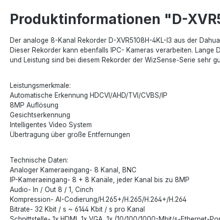
Produktinformationen "D-XVR
Der analoge 8-Kanal Rekorder D-XVR5108H-4KL-I3 aus der Dahua Wiz
Dieser Rekorder kann ebenfalls IPC- Kameras verarbeiten. Lange Di
und Leistung sind bei diesem Rekorder der WizSense-Serie sehr gu
Leistungsmerkmale:
Automatische Erkennung HDCVI/AHD/TVI/CVBS/IP
8MP Auflösung
Gesichtserkennung
Intelligentes Video System
Übertragung über große Entfernungen
Technische Daten:
Analoger Kameraeingang- 8 Kanal, BNC
IP-Kameraeingang- 8 + 8 Kanäle, jeder Kanal bis zu 8MP
Audio- In / Out 8 / 1, Cinch
Kompression- AI-Codierung/H.265+/H.265/H.264+/H.264
Bitrate- 32 Kbit / s ~ 6144 Kbit / s pro Kanal
Schnittstelle- 1x HDMI, 1x VGA, 1x (10/100/1000-Mbit/s-Ethernet-Port