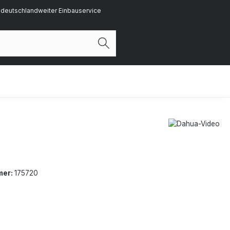
deutschlandweiter Einbauservice
mer:
175720