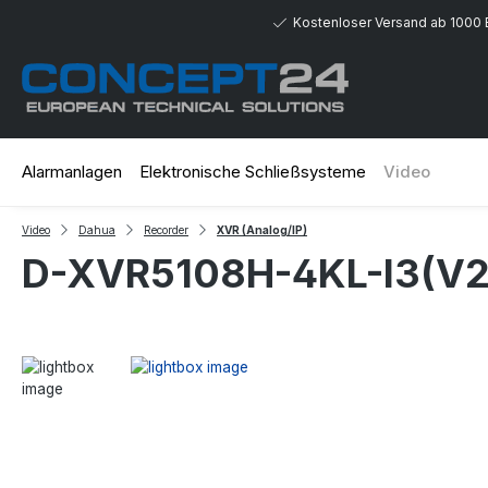
 Hauptinhalt springen
Zur Suche springen
Zur Hauptnavigation springen
Kostenloser Versand ab 1000 
Alarmanlagen
Elektronische Schließsysteme
Video
Video
Dahua
Recorder
XVR (Analog/IP)
D-XVR5108H-4KL-I3(V2