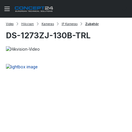
Zum Hauptinhalt springen
Video
Hikvison
Kameras
IP Kameras
Zubehör
DS-1273ZJ-130B-TRL