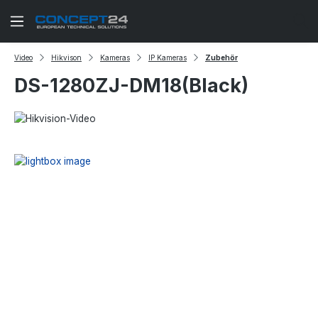
Zum Hauptinhalt springen
Video
Hikvison
Kameras
IP Kameras
Zubehör
DS-1280ZJ-DM18(Black)