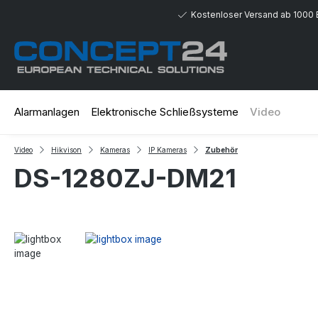
 Hauptinhalt springen
Zur Suche springen
Zur Hauptnavigation springen
Kostenloser Versand ab 1000 
Alarmanlagen
Elektronische Schließsysteme
Video
Video
Hikvison
Kameras
IP Kameras
Zubehör
DS-1280ZJ-DM21