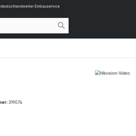
deutschlandweiter Einbauservice
mer:
319074