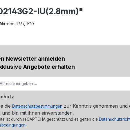
CD2143G2-IU(2.8mm)"
krofon, IP67, IK10
en Newsletter anmelden
xklusive Angebote erhalten
schutz
be die
zur Kenntnis genommen und 
Datenschutzbestimmungen
 und bin mit ihnen einverstanden.
ite ist durch reCAPTCHA geschützt und es gelten die
Datenschutzricht
sbedingungen
.