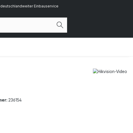
deutschlandweiter Einbauservice
mer:
236154