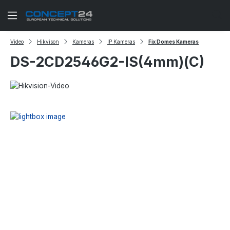
Zum Hauptinhalt springen
Video
Hikvison
Kameras
IP Kameras
Fix Domes Kameras
DS-2CD2546G2-IS(4mm)(C)