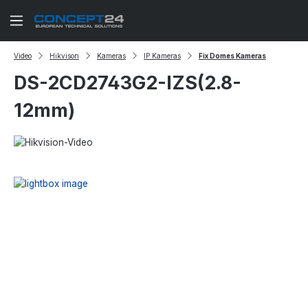
Zum Hauptinhalt springen
Video
Hikvison
Kameras
IP Kameras
Fix Domes Kameras
DS-2CD2743G2-IZS(2.8-
12mm)