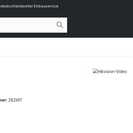
deutschlandweiter Einbauservice
mer:
282697