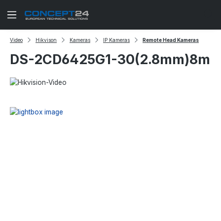
Zum Hauptinhalt springen
Video
Hikvison
Kameras
IP Kameras
Remote Head Kameras
DS-2CD6425G1-30(2.8mm)8m