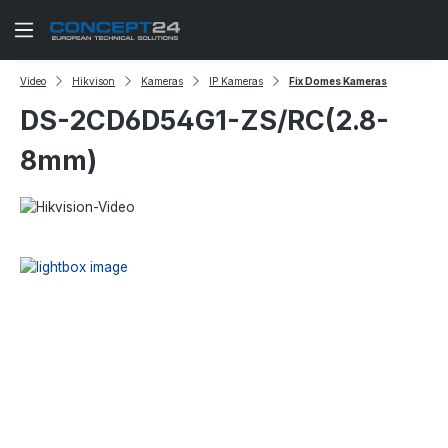
Zum Hauptinhalt springen
Video
Hikvison
Kameras
IP Kameras
Fix Domes Kameras
DS-2CD6D54G1-ZS/RC(2.8-
8mm)