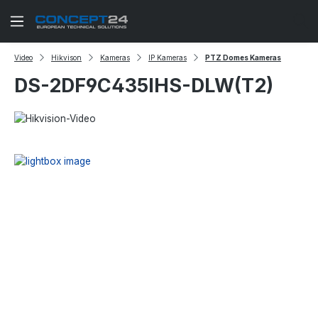
Zum Hauptinhalt springen
Video
Hikvison
Kameras
IP Kameras
PTZ Domes Kameras
DS-2DF9C435IHS-DLW(T2)