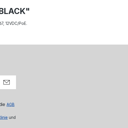
)BLACK"
P67, 12VDC/PoE.
die
AGB
linie
und