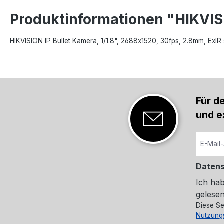
Produktinformationen "HIKV
HIKVISION IP Bullet Kamera, 1/1.8", 2688x1520, 30fps, 2.8mm, ExI
Für d
und e
Daten
Ich ha
gelesen
Diese Se
Nutzung