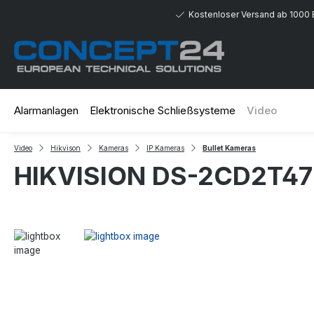
 Hauptinhalt springen
Zur Suche springen
Zur Hauptnavigation springen
Kostenloser Versand ab 1000 
Alarmanlagen
Elektronische Schließsysteme
Video
Video
Hikvison
Kameras
IP Kameras
Bullet Kameras
HIKVISION DS-2CD2T4