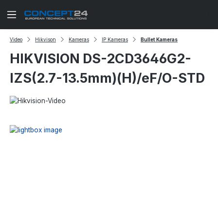
Zum Hauptinhalt springen
Video
Hikvison
Kameras
IP Kameras
Bullet Kameras
HIKVISION DS-2CD3646G2-
IZS(2.7-13.5mm)(H)/eF/O-STD