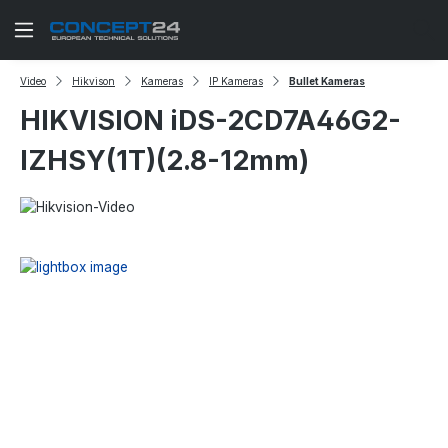
Zum Hauptinhalt springen
Video
Hikvison
Kameras
IP Kameras
Bullet Kameras
HIKVISION iDS-2CD7A46G2-
IZHSY(1T)(2.8-12mm)