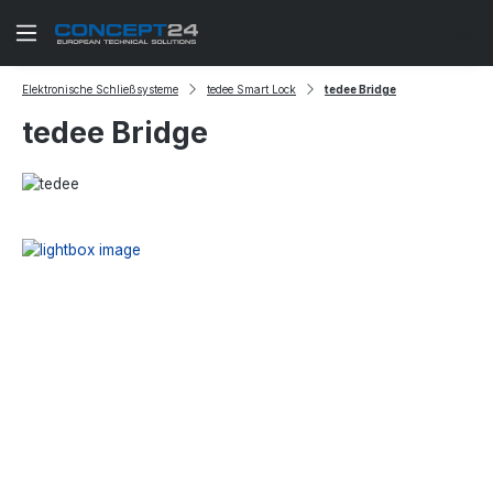
Zum Hauptinhalt springen
Elektronische Schließsysteme
tedee Smart Lock
tedee Bridge
tedee Bridge