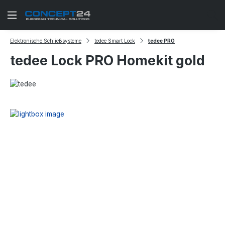
Zum Hauptinhalt springen
Elektronische Schließsysteme
tedee Smart Lock
tedee PRO
tedee Lock PRO Homekit gold