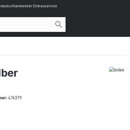
deutschlandweiter Einbauservice
lber
mer:
476379