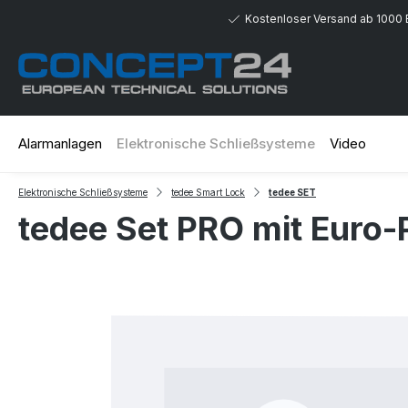
 Hauptinhalt springen
Zur Suche springen
Zur Hauptnavigation springen
Kostenloser Versand ab 1000 
Alarmanlagen
Elektronische Schließsysteme
Video
Elektronische Schließsysteme
tedee Smart Lock
tedee SET
tedee Set PRO mit Euro-