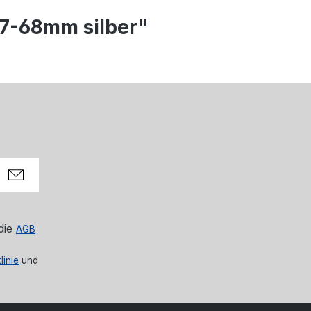
37-68mm silber"
die
AGB
linie
und